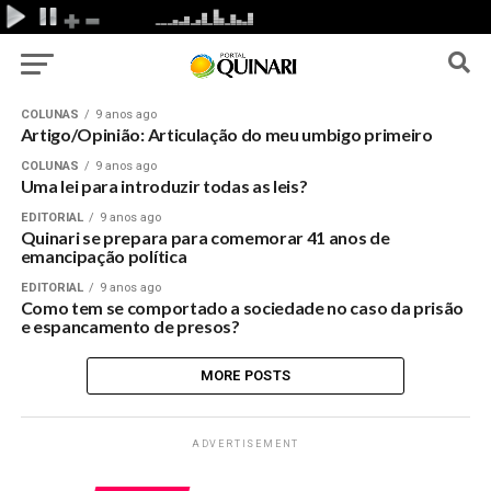
COLUNAS
9 anos ago
Artigo/Opinião: Articulação do meu umbigo primeiro
COLUNAS
9 anos ago
Uma lei para introduzir todas as leis?
EDITORIAL
9 anos ago
Quinari se prepara para comemorar 41 anos de
emancipação política
EDITORIAL
9 anos ago
Como tem se comportado a sociedade no caso da prisão
e espancamento de presos?
MORE POSTS
ADVERTISEMENT