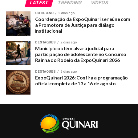
LATEST
TRENDING
VIDEOS
COTIDIANO
2 dias ago
Coordenação da ExpoQuinari se reúne com
a Promotora de Justiça para diálago
institucional
DESTAQUES
2 dias ago
Município obtém alvará judicial para
participação de adolescente no Concurso
Rainha do Rodeio da ExpoQuinari 2026
DESTAQUES
5 dias ago
ExpoQuinari 2026: Confira a programação
oficial completa de 13 a 16 de agosto