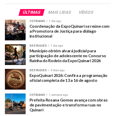
apoiar.
ÚLTIMAS
MAIS LIDAS
VÍDEOS
Família Gomes
COTIDIANO
1 dia ago
A família da Prefeita Rosana Gomes e do irmão James
Coordenação da ExpoQuinari se reúne com
Gomes deverá apoiar o deputado Nicolau Junior do PP para
a Promotora de Justiça para diálago
Deputado Estadual. Para federal, a preferência é pela Meire
institucional
Serafim, Senador também aguardam o Governador decidir e
DESTAQUES
1 dia ago
Governo claro que são Gladson.
Município obtém alvará judicial para
participação de adolescente no Concurso
Família dos Britos com Adonay e Jorge Viana
Rainha do Rodeio da ExpoQuinari 2026
A família dos Britos, que já tiveram como lideranças da
DESTAQUES
4 dias ago
Política Local Alcy Brito e Adonay fecharam questão em
ExpoQuinari 2026: Confira a programação
torno do Adonay e do Jorge Viana. Segundo o professor
oficial completa de 13 a 16 de agosto
Manoel Lima, o grupo trabalha na reestruturação do PT e
aguarda as definições dos partidos de esquerda para
COTIDIANO
1 semana ago
decidirem o voto para o Governo.
Prefeita Rosana Gomes avança com obras
de pavimentação e transforma ruas no
Os citados e o motivo
Quinari
São os que se posicionaram politicamente e estão na política