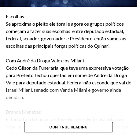
Escolhas
Se aproxima o pleito eleitoral e agora os grupos políticos
começam a fazer suas escolhas, entre deputado estadual,
federal, senador, governador e Presidente, então vamos as
escolhas das principais forças políticas do Quinari.
Com André da Droga Vale e os Milani
Cedo Gilson da Funerária, que teve uma expressiva votação
para Prefeito fechou questão em nome de André da Droga
Vale para deputado estadual. Federal não esconde que vai de
Israel Milani, senado com Vanda Milani e governo ainda
decidirá.
Branca Menezes
Estadual ela fechou com José Bestene, Federal ainda não
disse quem será a sua ou seu candidato. Senado deve ir com
CONTINUE READING
o do Governador Gladson Cameli a quem também deverá