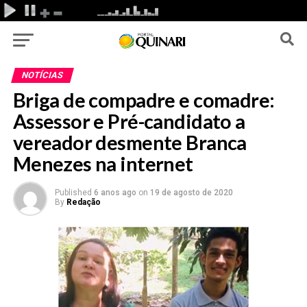
NOTÍCIAS
Briga de compadre e comadre:
Assessor e Pré-candidato a
vereador desmente Branca
Menezes na internet
Published
6 anos ago
on
19 de agosto de 2020
By
Redação