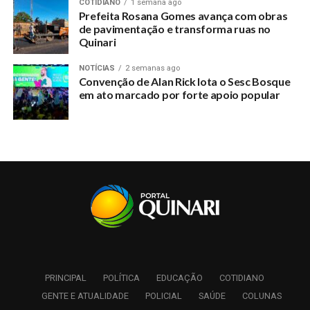
COTIDIANO
1 semana ago
Prefeita Rosana Gomes avança com obras
de pavimentação e transforma ruas no
Quinari
NOTÍCIAS
2 semanas ago
Convenção de Alan Rick lota o Sesc Bosque
em ato marcado por forte apoio popular
PRINCIPAL
POLÍTICA
EDUCAÇÃO
COTIDIANO
GENTE E ATUALIDADE
POLICIAL
SAÚDE
COLUNAS