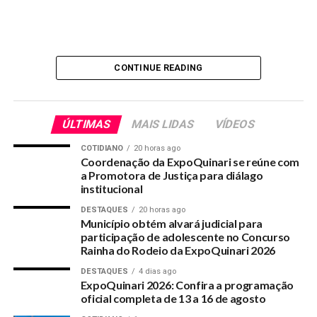
CONTINUE READING
ÚLTIMAS
MAIS LIDAS
VÍDEOS
COTIDIANO
20 horas ago
Coordenação da ExpoQuinari se reúne com
a Promotora de Justiça para diálago
institucional
RELATED TOPICS:
VIDEOS
DESTAQUES
20 horas ago
UP NEXT
Município obtém alvará judicial para
Entrevista com Advogado Dauster Maciel sobre as
participação de adolescente no Concurso
eleições 2020
Rainha do Rodeio da ExpoQuinari 2026
DON'T MISS
DESTAQUES
4 dias ago
Lavagem de carros em barreira não surte efeito no
ExpoQuinari 2026: Confira a programação
oficial completa de 13 a 16 de agosto
Quinari contra o Covid-19