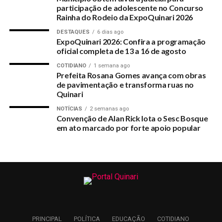
Caminhão faz retorno em local errado e motoqueiro
participação de adolescente no Concurso
colide vindo à óbito
Rainha do Rodeio da ExpoQuinari 2026
DESTAQUES
6 dias ago
DON'T MISS
ExpoQuinari 2026: Confira a programação
Deputado Jairo Carvalho fala sobre operação da PF na
oficial completa de 13 a 16 de agosto
Saúde
COTIDIANO
1 semana ago
Prefeita Rosana Gomes avança com obras
de pavimentação e transforma ruas no
Quinari
NOTÍCIAS
2 semanas ago
Convenção de Alan Rick lota o Sesc Bosque
em ato marcado por forte apoio popular
PRINCIPAL
POLÍTICA
EDUCAÇÃO
COTIDIANO