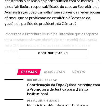
constatado o descaso do poder público com os mortos. Ele
ainda “atribuiu a responsabilidade do caso ao Secretário de
Administração João Carvalho” que através das redes sociais
afirmou que os problemas no cemitério é “descaso da
gestão do partido do presidente da Câmara”.
Procurada a Prefeitura Municipal informou que os reparos
para o espaço estavam planejados e na manhã desta sexta-
feira (27) uma equipe já estava realizando a limpeza e
melhorias no local.
CONTINUE READING
O vereador postou uma das fotos da capela para pedir melhorias no
cemitério.
ÚLTIMAS
MAIS LIDAS
VÍDEOS
COTIDIANO
4 dias ago
Coordenação da ExpoQuinari se reúne com
a Promotora de Justiça para diálago
RELATED TOPICS:
VEREADOR-COBRA-MELHORIAS-PARA-O-CEMITERIO-E-
institucional
PREFEITURA-DIZ-QUE-SERVICOS-ESTAO-SENDO-REALIZADOS
DESTAQUES
4 dias ago
UP NEXT
Município obtém alvará judicial para