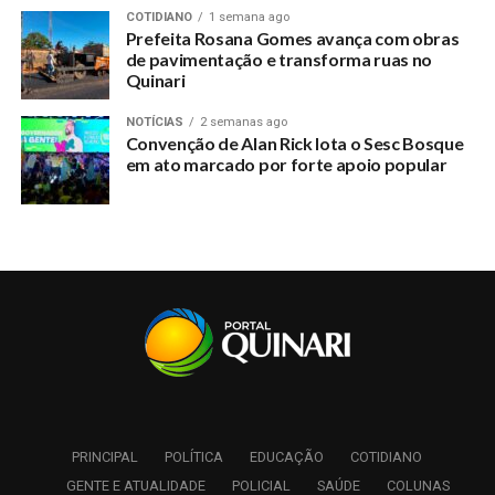
COTIDIANO
1 semana ago
DON'T MISS
Prefeita Rosana Gomes avança com obras
“Autarquias” do Quinari tentam atrapalhar serviço
de pavimentação e transforma ruas no
público e polícia é acionada
Quinari
NOTÍCIAS
2 semanas ago
Convenção de Alan Rick lota o Sesc Bosque
em ato marcado por forte apoio popular
PRINCIPAL
POLÍTICA
EDUCAÇÃO
COTIDIANO
GENTE E ATUALIDADE
POLICIAL
SAÚDE
COLUNAS