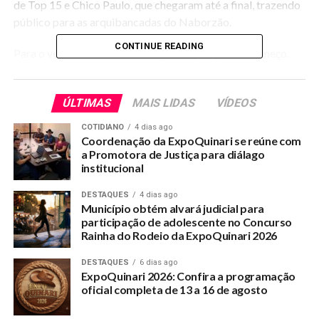
de Top 15 e Chico Paulo, que chegaram até a final, trazendo
público para as arquibancadas do Naborzão.
CONTINUE READING
Para o vereador Fabricio Lima, a competição é o começo.
Ele lembra que é preciso fazer mais pelo esporte e já
compromete-se em ajudar naquilo que se encontra ao seu
ÚLTIMAS
MAIS LIDAS
VÍDEOS
alcance.
COTIDIANO
4 dias ago
Outro diferencial da competição foi o aproveitamento da
Coordenação da ExpoQuinari se reúne com
equipe técnica da casa. Não se apurou problemas entre
a Promotora de Justiça para diálago
institucional
jogadores e equipe técnica. Todos se respeitaram
mutuamente. O Prefeito Gilson da Funerária elogiou as
DESTAQUES
4 dias ago
competições.
Município obtém alvará judicial para
participação de adolescente no Concurso
Rainha do Rodeio da ExpoQuinari 2026
RELATED TOPICS:
DESTAQUES
6 dias ago
TORNEIO-DE-FUTEBOL-REUNIU-12-TIMES-E-240-ATLETAS-NO-
QUINARI
ExpoQuinari 2026: Confira a programação
oficial completa de 13 a 16 de agosto
UP NEXT
Prefeito ganha apoio para valorização dos garis