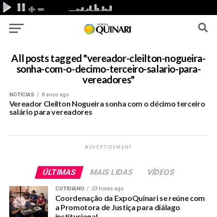
All posts tagged "vereador-cleilton-nogueira-
sonha-com-o-decimo-terceiro-salario-para-
vereadores"
NOTÍCIAS
8 anos ago
Vereador Cleilton Nogueira sonha com o décimo terceiro
salário para vereadores
ADVERTISEMENT
ÚLTIMAS
MAIS LIDAS
VÍDEOS
COTIDIANO
23 horas ago
Coordenação da ExpoQuinari se reúne com
a Promotora de Justiça para diálago
institucional