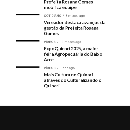
Prefeita Rosana Gomes
mobiliza equipe
COTIDIANO
8 meses ago
Vereador destaca avanços da
gestão da Prefeita Rosana
Gomes
VÍDEOS
11 meses ago
ExpoQuinari 2025, a maior
feira Agropecuária do Baixo
Acre
VÍDEOS
1 ano ago
Mais Cultura no Quinari
através do Culturalizando o
Quinari