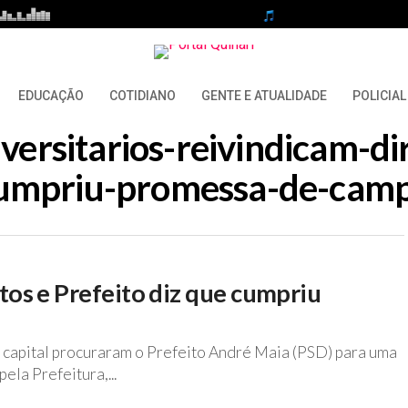
EDUCAÇÃO
COTIDIANO
GENTE E ATUALIDADE
POLICIAL
iversitarios-reivindicam-dir
umpriu-promessa-de-cam
tos e Prefeito diz que cumpriu
a capital procuraram o Prefeito André Maia (PSD) para uma
ela Prefeitura,...