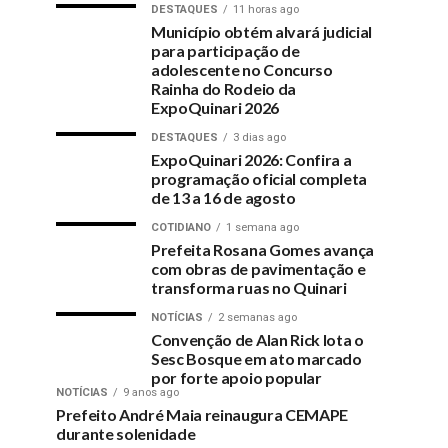
DESTAQUES
11 horas ago
Município obtém alvará judicial
para participação de
adolescente no Concurso
Rainha do Rodeio da
ExpoQuinari 2026
DESTAQUES
3 dias ago
ExpoQuinari 2026: Confira a
programação oficial completa
de 13 a 16 de agosto
COTIDIANO
1 semana ago
Prefeita Rosana Gomes avança
com obras de pavimentação e
transforma ruas no Quinari
NOTÍCIAS
2 semanas ago
Convenção de Alan Rick lota o
Sesc Bosque em ato marcado
por forte apoio popular
NOTÍCIAS
9 anos ago
Prefeito André Maia reinaugura CEMAPE
durante solenidade