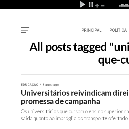
PRINCIPAL
POLÍTICA
All posts tagged "un
que-c
EDUCAÇÃO
8 anos ago
Universitários reivindicam direi
promessa de campanha
Os universitários que cursam o ensino superior n
saída quanto ao imbróglio do transporte ofertado p