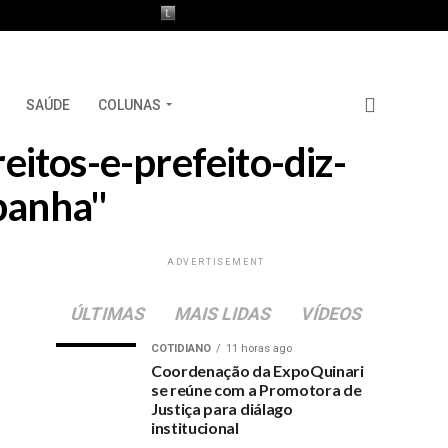
SAÚDE
COLUNAS
eitos-e-prefeito-diz-
panha"
ADVERTISEMENT
ÚLTIMAS
MAIS LIDAS
VÍDEOS
COTIDIANO
11 horas ago
Coordenação da ExpoQuinari
se reúne com a Promotora de
Justiça para diálago
institucional