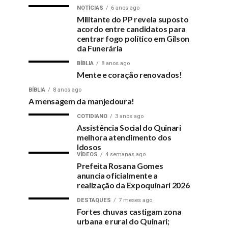
NOTÍCIAS
6 anos ago
Militante do PP revela suposto
acordo entre candidatos para
centrar fogo político em Gilson
da Funerária
BÍBLIA
8 anos ago
Mente e coração renovados!
BÍBLIA
8 anos ago
A mensagem da manjedoura!
COTIDIANO
3 anos ago
Assistência Social do Quinari
melhora atendimento dos
Idosos
VÍDEOS
4 semanas ago
Prefeita Rosana Gomes
anuncia oficialmente a
realização da Expoquinari 2026
DESTAQUES
7 meses ago
Fortes chuvas castigam zona
urbana e rural do Quinari;