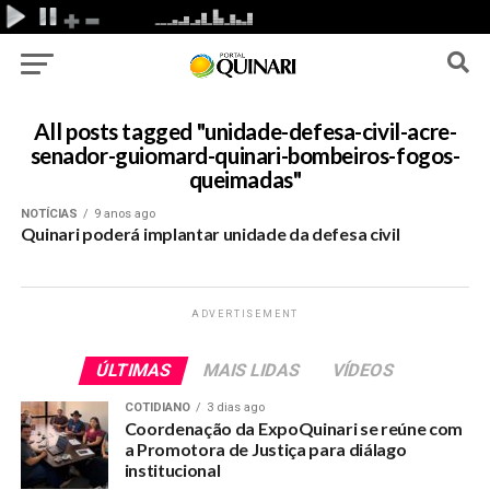
All posts tagged "unidade-defesa-civil-acre-
senador-guiomard-quinari-bombeiros-fogos-
queimadas"
NOTÍCIAS
9 anos ago
Quinari poderá implantar unidade da defesa civil
ADVERTISEMENT
ÚLTIMAS
MAIS LIDAS
VÍDEOS
COTIDIANO
3 dias ago
Coordenação da ExpoQuinari se reúne com
a Promotora de Justiça para diálago
institucional