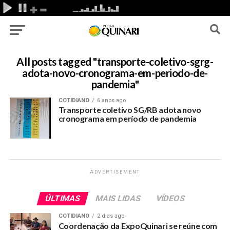
All posts tagged "transporte-coletivo-sgrg-
adota-novo-cronograma-em-periodo-de-
pandemia"
COTIDIANO
6 anos ago
Transporte coletivo SG/RB adota novo
cronograma em período de pandemia
ADVERTISEMENT
ÚLTIMAS
MAIS LIDAS
VÍDEOS
COTIDIANO
2 dias ago
Coordenação da ExpoQuinari se reúne com