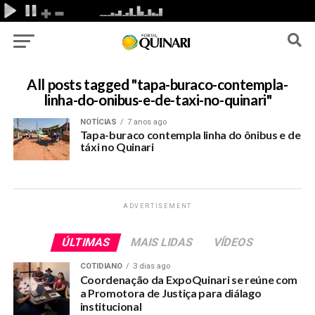
All posts tagged "tapa-buraco-contempla-
linha-do-onibus-e-de-taxi-no-quinari"
NOTÍCIAS
7 anos ago
Tapa-buraco contempla linha do ônibus e de
táxi no Quinari
ADVERTISEMENT
ÚLTIMAS
MAIS LIDAS
VÍDEOS
COTIDIANO
3 dias ago
Coordenação da ExpoQuinari se reúne com
a Promotora de Justiça para diálago
institucional