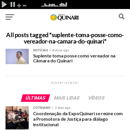
All posts tagged "suplente-toma-posse-como-
vereador-na-camara-do-quinari"
NOTÍCIAS
8 anos ago
Suplente toma posse como vereador na
Câmara do Quinari
ADVERTISEMENT
ÚLTIMAS
MAIS LIDAS
VÍDEOS
COTIDIANO
2 dias ago
Coordenação da ExpoQuinari se reúne com
a Promotora de Justiça para diálago
institucional