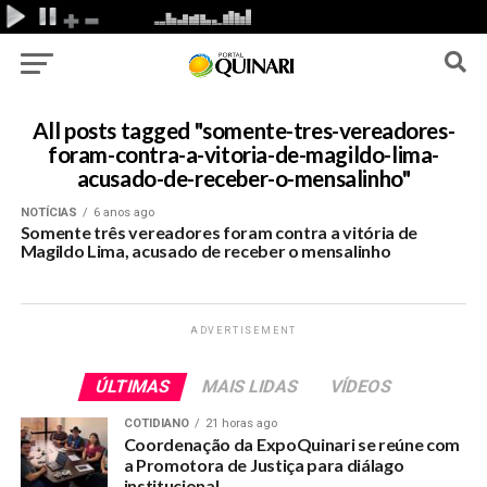
All posts tagged "somente-tres-vereadores-
foram-contra-a-vitoria-de-magildo-lima-
acusado-de-receber-o-mensalinho"
NOTÍCIAS
6 anos ago
Somente três vereadores foram contra a vitória de
Magildo Lima, acusado de receber o mensalinho
ADVERTISEMENT
ÚLTIMAS
MAIS LIDAS
VÍDEOS
COTIDIANO
21 horas ago
Coordenação da ExpoQuinari se reúne com
a Promotora de Justiça para diálago
institucional