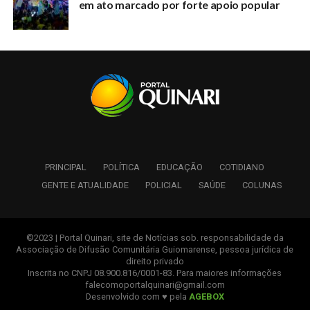
em ato marcado por forte apoio popular
PRINCIPAL
POLÍTICA
EDUCAÇÃO
COTIDIANO
GENTE E ATUALIDADE
POLICIAL
SAÚDE
COLUNAS
©2023 | Portal Quinari, site de Notícias sob. responsabilidade da
Associação de Difusão Comunitária Guiomarense, pessoa jurídica de
direito privado
Inscrita no CNPJ 08.900.816/0001-83. Para maiores informações
falecomoportalquinari@gmail.com
Desenvolvido com ♥ pela
AGEBOX