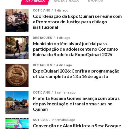
ÚLTIMAS
MAIS LIDAS
VÍDEOS
COTIDIANO
1 dia ago
Coordenação da ExpoQuinari se reúne com
a Promotora de Justiça para diálago
institucional
DESTAQUES
1 dia ago
Município obtém alvará judicial para
participação de adolescente no Concurso
Rainha do Rodeio da ExpoQuinari 2026
DESTAQUES
4 dias ago
ExpoQuinari 2026: Confira a programação
oficial completa de 13 a 16 de agosto
COTIDIANO
1 semana ago
Prefeita Rosana Gomes avança com obras
de pavimentação e transforma ruas no
Quinari
NOTÍCIAS
2 semanas ago
Convenção de Alan Rick lota o Sesc Bosque