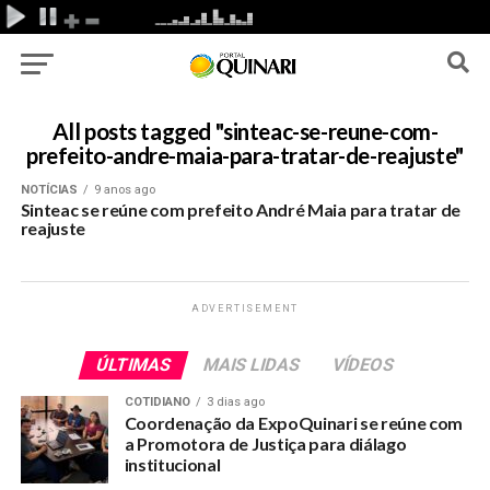
All posts tagged "sinteac-se-reune-com-
prefeito-andre-maia-para-tratar-de-reajuste"
NOTÍCIAS
9 anos ago
Sinteac se reúne com prefeito André Maia para tratar de
reajuste
ADVERTISEMENT
ÚLTIMAS
MAIS LIDAS
VÍDEOS
COTIDIANO
3 dias ago
Coordenação da ExpoQuinari se reúne com
a Promotora de Justiça para diálago
institucional