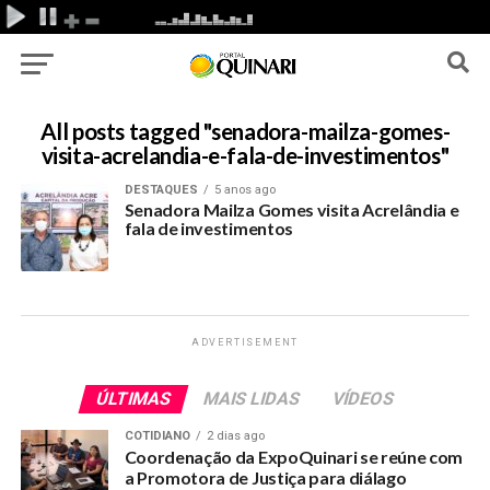
All posts tagged "senadora-mailza-gomes-
visita-acrelandia-e-fala-de-investimentos"
DESTAQUES
5 anos ago
Senadora Mailza Gomes visita Acrelândia e
fala de investimentos
ADVERTISEMENT
ÚLTIMAS
MAIS LIDAS
VÍDEOS
COTIDIANO
2 dias ago
Coordenação da ExpoQuinari se reúne com
a Promotora de Justiça para diálago