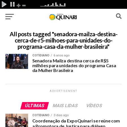
All posts tagged "senadora-mailza-destina-
cerca-de-r5-milhoes-para-unidades-do-
programa-casa-da-mulher-brasileira"
COTIDIANO
6 anos ago
Senadora Mailza destina cerca de R$5
milhões para unidades do programa Casa
da Mulher Brasileira
ADVERTISEMENT
ÚLTIMAS
MAIS LIDAS
VÍDEOS
COTIDIANO
3 dias ago
Coordenação da ExpoQuinari se reúne com
a Promotora de Justiça para diálago