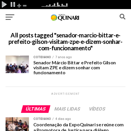
All posts tagged "senador-marcio-bittar-e-
prefeito-gilson-visitam-zpe-e-dizem-sonhar-
com-funcionamento"
COTIDIANO
7 anos ago
Senador Márcio Bittar e Prefeito Gilson
visitam ZPE e dizem sonhar com
funcionamento
ADVERTISEMENT
ÚLTIMAS
MAIS LIDAS
VÍDEOS
COTIDIANO
4 dias ago
Coordenação da ExpoQuinari se reúne com
a Promotora de Justiça para diálago