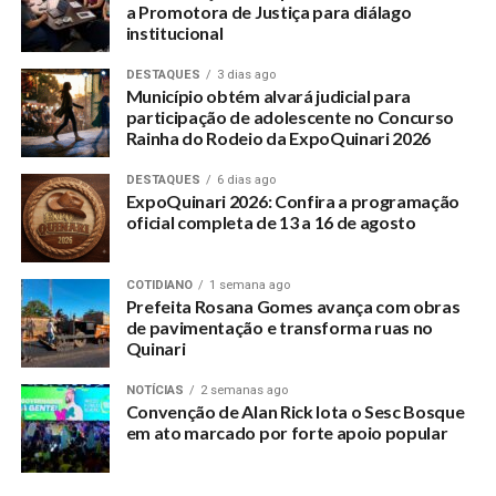
a Promotora de Justiça para diálago
institucional
DESTAQUES
3 dias ago
Município obtém alvará judicial para
participação de adolescente no Concurso
Rainha do Rodeio da ExpoQuinari 2026
DESTAQUES
6 dias ago
ExpoQuinari 2026: Confira a programação
oficial completa de 13 a 16 de agosto
COTIDIANO
1 semana ago
Prefeita Rosana Gomes avança com obras
de pavimentação e transforma ruas no
Quinari
NOTÍCIAS
2 semanas ago
Convenção de Alan Rick lota o Sesc Bosque
em ato marcado por forte apoio popular