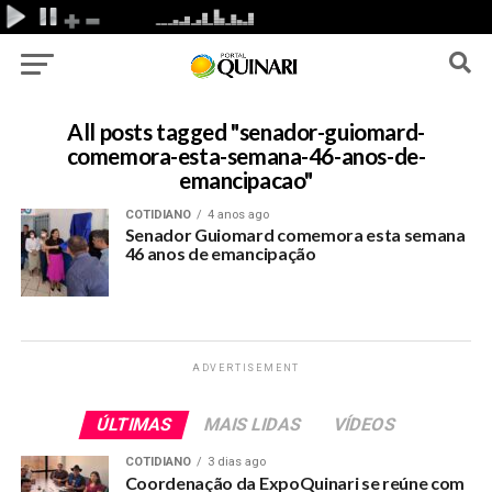
All posts tagged "senador-guiomard-
comemora-esta-semana-46-anos-de-
emancipacao"
COTIDIANO
4 anos ago
Senador Guiomard comemora esta semana
46 anos de emancipação
ADVERTISEMENT
ÚLTIMAS
MAIS LIDAS
VÍDEOS
COTIDIANO
3 dias ago
Coordenação da ExpoQuinari se reúne com