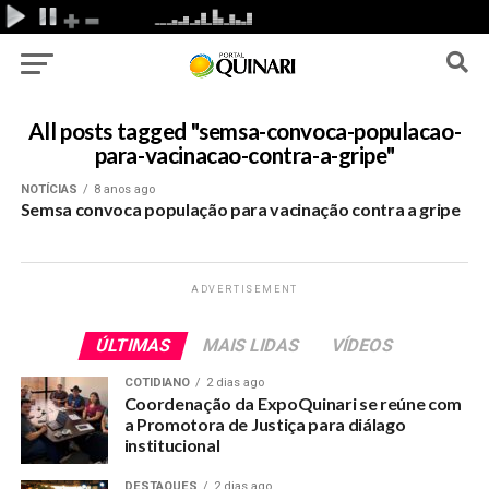
All posts tagged "semsa-convoca-populacao-
para-vacinacao-contra-a-gripe"
NOTÍCIAS
8 anos ago
Semsa convoca população para vacinação contra a gripe
ADVERTISEMENT
ÚLTIMAS
MAIS LIDAS
VÍDEOS
COTIDIANO
2 dias ago
Coordenação da ExpoQuinari se reúne com
a Promotora de Justiça para diálago
institucional
DESTAQUES
2 dias ago