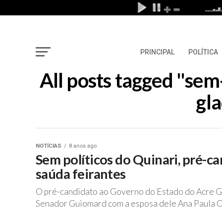
PRINCIPAL
POLÍTICA
All posts tagged "sem
gl
NOTÍCIAS
8 anos ago
Sem políticos do Quinari, pré-
saúda feirantes
O pré-candidato ao Governo do Estado do Acre Gl
Senador Guiomard com a esposa dele Ana Paula Ca