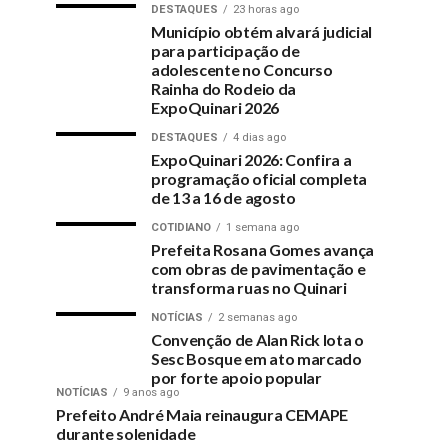
DESTAQUES
23 horas ago
Município obtém alvará judicial
para participação de
adolescente no Concurso
Rainha do Rodeio da
ExpoQuinari 2026
DESTAQUES
4 dias ago
ExpoQuinari 2026: Confira a
programação oficial completa
de 13 a 16 de agosto
COTIDIANO
1 semana ago
Prefeita Rosana Gomes avança
com obras de pavimentação e
transforma ruas no Quinari
NOTÍCIAS
2 semanas ago
Convenção de Alan Rick lota o
Sesc Bosque em ato marcado
por forte apoio popular
NOTÍCIAS
9 anos ago
Prefeito André Maia reinaugura CEMAPE
durante solenidade