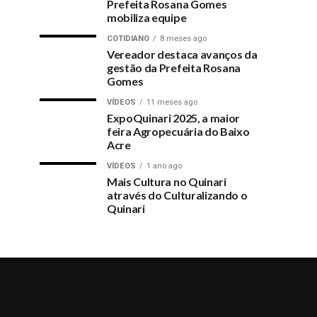
Prefeita Rosana Gomes
mobiliza equipe
COTIDIANO
8 meses ago
Vereador destaca avanços da
gestão da Prefeita Rosana
Gomes
VÍDEOS
11 meses ago
ExpoQuinari 2025, a maior
feira Agropecuária do Baixo
Acre
VÍDEOS
1 ano ago
Mais Cultura no Quinari
através do Culturalizando o
Quinari