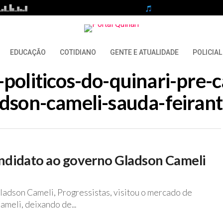
EDUCAÇÃO
COTIDIANO
GENTE E ATUALIDADE
POLICIAL
-politicos-do-quinari-pre
adson-cameli-sauda-feirant
candidato ao governo Gladson Cameli
adson Cameli, Progressistas, visitou o mercado de
meli, deixando de...