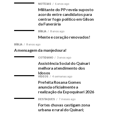
NOTÍCIAS
6 anos ago
Militante do PP revela suposto
acordo entre candidatos para
centrar fogo político em Gilson
da Funerária
BÍBLIA
8 anos ago
Mente e coração renovados!
BÍBLIA
8 anos ago
A mensagem da manjedoura!
COTIDIANO
3 anos ago
Assistência Social do Quinari
melhora atendimento dos
Idosos
VÍDEOS
4 semanas ago
Prefeita Rosana Gomes
anuncia oficialmente a
realização da Expoquinari 2026
DESTAQUES
7 meses ago
Fortes chuvas castigam zona
urbana e rural do Quinari;