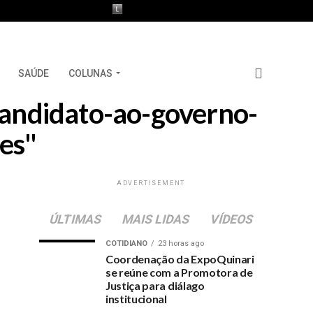
SAÚDE
COLUNAS
-candidato-ao-governo-
es"
ADVERTISEMENT
ÚLTIMAS
MAIS LIDAS
VÍDEOS
COTIDIANO
23 horas ago
Coordenação da ExpoQuinari
se reúne com a Promotora de
Justiça para diálago
institucional