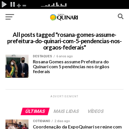
All posts tagged "rosana-gomes-assume-
prefeitura-do-quinari-com-5-pendencias-nos-
orgaos-federais"
DESTAQUES
6 anos ago
Rosana Gomes assume Prefeitura do
Quinari com 5 pendências nos órgãos
federais
ADVERTISEMENT
ÚLTIMAS
MAIS LIDAS
VÍDEOS
COTIDIANO
2 dias ago
Coordenação da ExpoQuinari se reúne com