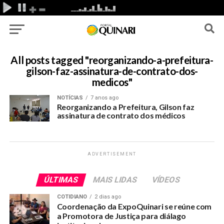
All posts tagged "reorganizando-a-prefeitura-
gilson-faz-assinatura-de-contrato-dos-
medicos"
NOTÍCIAS
7 anos ago
Reorganizando a Prefeitura, Gilson faz
assinatura de contrato dos médicos
ADVERTISEMENT
ÚLTIMAS
MAIS LIDAS
VÍDEOS
COTIDIANO
2 dias ago
Coordenação da ExpoQuinari se reúne com
a Promotora de Justiça para diálago