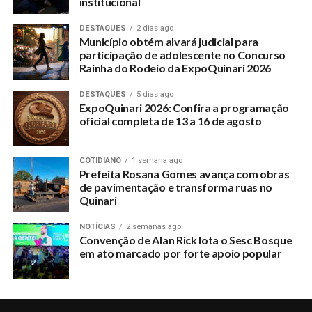
institucional
DESTAQUES
2 dias ago
Município obtém alvará judicial para
participação de adolescente no Concurso
Rainha do Rodeio da ExpoQuinari 2026
DESTAQUES
5 dias ago
ExpoQuinari 2026: Confira a programação
oficial completa de 13 a 16 de agosto
COTIDIANO
1 semana ago
Prefeita Rosana Gomes avança com obras
de pavimentação e transforma ruas no
Quinari
NOTÍCIAS
2 semanas ago
Convenção de Alan Rick lota o Sesc Bosque
em ato marcado por forte apoio popular