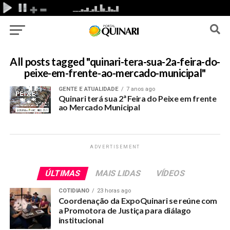
All posts tagged "quinari-tera-sua-2a-feira-do-
peixe-em-frente-ao-mercado-municipal"
GENTE E ATUALIDADE
7 anos ago
Quinari terá sua 2ª Feira do Peixe em frente
ao Mercado Municipal
ADVERTISEMENT
ÚLTIMAS
MAIS LIDAS
VÍDEOS
COTIDIANO
23 horas ago
Coordenação da ExpoQuinari se reúne com
a Promotora de Justiça para diálago
institucional