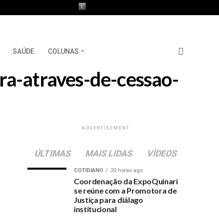
SAÚDE
COLUNAS
ira-atraves-de-cessao-
ADVERTISEMENT
ÚLTIMAS
MAIS LIDAS
VÍDEOS
COTIDIANO
20 horas ago
Coordenação da ExpoQuinari
se reúne com a Promotora de
Justiça para diálago
institucional