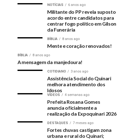
NOTÍCIAS
6 anos ago
Militante do PP revela suposto
acordo entre candidatos para
centrar fogo político em Gilson
da Funerária
BÍBLIA
8 anos ago
Mente e coração renovados!
BÍBLIA
8 anos ago
A mensagem da manjedoura!
COTIDIANO
3 anos ago
Assistência Social do Quinari
melhora atendimento dos
Idosos
VÍDEOS
4 semanas ago
Prefeita Rosana Gomes
anuncia oficialmente a
realização da Expoquinari 2026
DESTAQUES
7 meses ago
Fortes chuvas castigam zona
urbana e rural do Quinari;