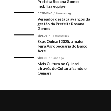
Prefeita Rosana Gomes
mobiliza equipe
COTIDIANO
8 meses ago
Vereador destaca avanços da
gestão da Prefeita Rosana
Gomes
VÍDEOS
11 meses ago
ExpoQuinari 2025, a maior
feira Agropecuária do Baixo
Acre
VÍDEOS
1 ano ago
Mais Cultura no Quinari
através do Culturalizando o
Quinari