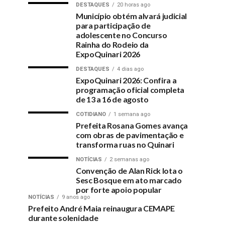
DESTAQUES
20 horas ago
Município obtém alvará judicial
para participação de
adolescente no Concurso
Rainha do Rodeio da
ExpoQuinari 2026
DESTAQUES
4 dias ago
ExpoQuinari 2026: Confira a
programação oficial completa
de 13 a 16 de agosto
COTIDIANO
1 semana ago
Prefeita Rosana Gomes avança
com obras de pavimentação e
transforma ruas no Quinari
NOTÍCIAS
2 semanas ago
Convenção de Alan Rick lota o
Sesc Bosque em ato marcado
por forte apoio popular
NOTÍCIAS
9 anos ago
Prefeito André Maia reinaugura CEMAPE
durante solenidade