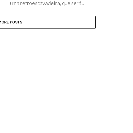
uma retroescavadeira, que será...
MORE POSTS