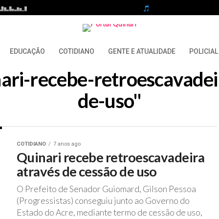
EDUCAÇÃO
COTIDIANO
GENTE E ATUALIDADE
POLICIAL
nari-recebe-retroescavade
de-uso"
COTIDIANO
7 anos ago
Quinari recebe retroescavadeira
através de cessão de uso
O Prefeito de Senador Guiomard, Gilson Pessoa
(Progressistas) conseguiu junto ao Governo do
Estado do Acre, mediante termo de cessão de uso,