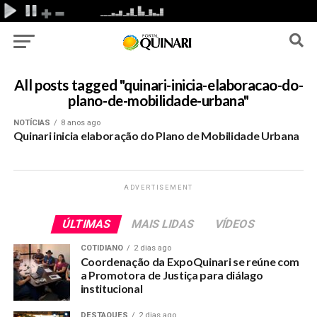
All posts tagged "quinari-inicia-elaboracao-do-
plano-de-mobilidade-urbana"
NOTÍCIAS
8 anos ago
Quinari inicia elaboração do Plano de Mobilidade Urbana
ADVERTISEMENT
ÚLTIMAS
MAIS LIDAS
VÍDEOS
COTIDIANO
2 dias ago
Coordenação da ExpoQuinari se reúne com
a Promotora de Justiça para diálago
institucional
DESTAQUES
2 dias ago