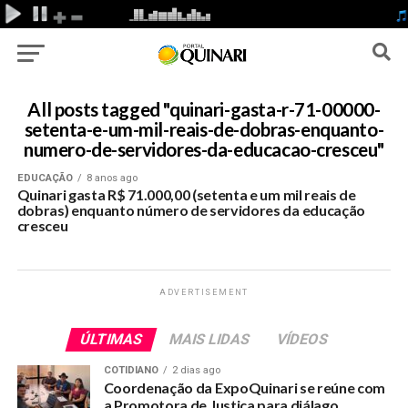
All posts tagged "quinari-gasta-r-71-00000-
setenta-e-um-mil-reais-de-dobras-enquanto-
numero-de-servidores-da-educacao-cresceu"
EDUCAÇÃO
8 anos ago
Quinari gasta R$ 71.000,00 (setenta e um mil reais de
dobras) enquanto número de servidores da educação
cresceu
ADVERTISEMENT
ÚLTIMAS
MAIS LIDAS
VÍDEOS
COTIDIANO
2 dias ago
Coordenação da ExpoQuinari se reúne com
a Promotora de Justiça para diálago