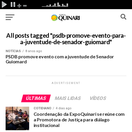
All posts tagged "psdb-promove-evento-para-
a-juventude-de-senador-guiomard"
NOTÍCIAS
8 anos ago
PSDB promove evento com a juventude de Senador
Guiomard
ADVERTISEMENT
ÚLTIMAS
MAIS LIDAS
VÍDEOS
COTIDIANO
4 dias ago
Coordenação da ExpoQuinari se reúne com
a Promotora de Justiça para diálago
institucional