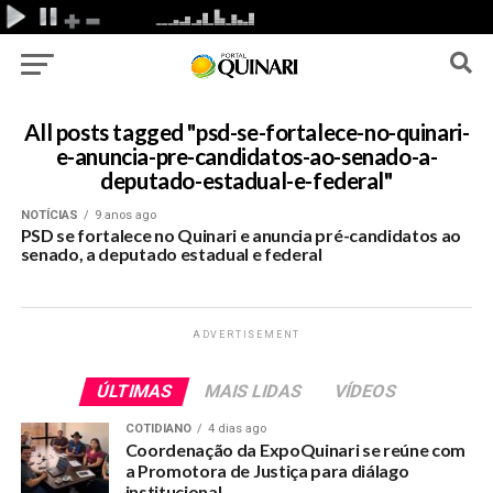
All posts tagged "psd-se-fortalece-no-quinari-
e-anuncia-pre-candidatos-ao-senado-a-
deputado-estadual-e-federal"
NOTÍCIAS
9 anos ago
PSD se fortalece no Quinari e anuncia pré-candidatos ao
senado, a deputado estadual e federal
ADVERTISEMENT
ÚLTIMAS
MAIS LIDAS
VÍDEOS
COTIDIANO
4 dias ago
Coordenação da ExpoQuinari se reúne com
a Promotora de Justiça para diálago
institucional