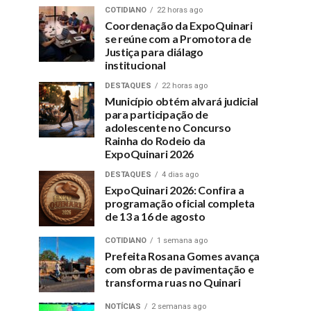
COTIDIANO
22 horas ago
Coordenação da ExpoQuinari
se reúne com a Promotora de
Justiça para diálago
institucional
DESTAQUES
22 horas ago
Município obtém alvará judicial
para participação de
adolescente no Concurso
Rainha do Rodeio da
ExpoQuinari 2026
DESTAQUES
4 dias ago
ExpoQuinari 2026: Confira a
programação oficial completa
de 13 a 16 de agosto
COTIDIANO
1 semana ago
Prefeita Rosana Gomes avança
com obras de pavimentação e
transforma ruas no Quinari
NOTÍCIAS
2 semanas ago