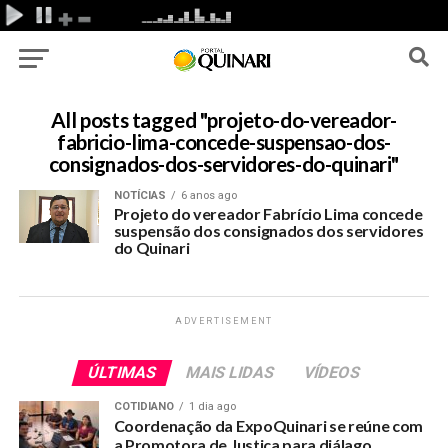
All posts tagged "projeto-do-vereador-
fabricio-lima-concede-suspensao-dos-
consignados-dos-servidores-do-quinari"
NOTÍCIAS
6 anos ago
Projeto do vereador Fabrício Lima concede
suspensão dos consignados dos servidores
do Quinari
ADVERTISEMENT
ÚLTIMAS
MAIS LIDAS
VÍDEOS
COTIDIANO
1 dia ago
Coordenação da ExpoQuinari se reúne com
a Promotora de Justiça para diálago