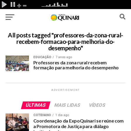
All posts tagged "professores-da-zona-rural-
recebem-formacao-para-melhoria-do-
desempenho"
EDUCAÇÃO
7 anos ago
Professores da zona rural recebem
formação para melhoria do desempenho
ADVERTISEMENT
ÚLTIMAS
MAIS LIDAS
VÍDEOS
COTIDIANO
1 dia ago
Coordenação da ExpoQuinari se reúne com
a Promotora de Justiça para diálago