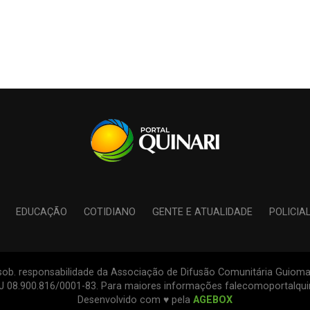
EDUCAÇÃO
COTIDIANO
GENTE E ATUALIDADE
POLICIA
s sob. responsabilidade da Associação de Difusão Comunitária Guiomar
PJ 08.900.816/0001-83. Para maiores informações falecomoportalqu
Desenvolvido com ♥ pela
AGEBOX