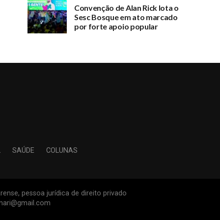
Convenção de Alan Rick lota o
Sesc Bosque em ato marcado
por forte apoio popular
L
SAÚDE
COLUNAS
ense, pessoa jurídica de direito privado
inari@gmail.com