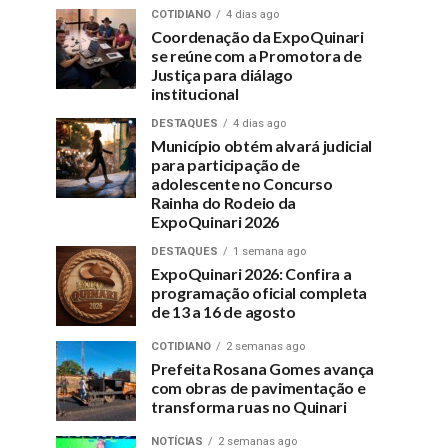
COTIDIANO
4 dias ago
Coordenação da ExpoQuinari
se reúne com a Promotora de
Justiça para diálago
institucional
DESTAQUES
4 dias ago
Município obtém alvará judicial
para participação de
adolescente no Concurso
Rainha do Rodeio da
ExpoQuinari 2026
DESTAQUES
1 semana ago
ExpoQuinari 2026: Confira a
programação oficial completa
de 13 a 16 de agosto
COTIDIANO
2 semanas ago
Prefeita Rosana Gomes avança
com obras de pavimentação e
transforma ruas no Quinari
NOTÍCIAS
2 semanas ago