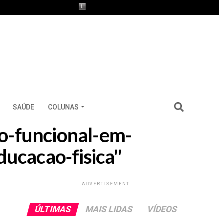
SAÚDE
COLUNAS
no-funcional-em-
ucacao-fisica"
ADVERTISEMENT
ÚLTIMAS
MAIS LIDAS
VÍDEOS