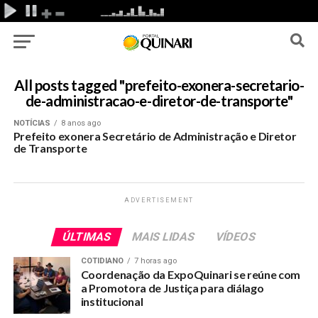
All posts tagged "prefeito-exonera-secretario-
de-administracao-e-diretor-de-transporte"
NOTÍCIAS
8 anos ago
Prefeito exonera Secretário de Administração e Diretor
de Transporte
ADVERTISEMENT
ÚLTIMAS
MAIS LIDAS
VÍDEOS
COTIDIANO
7 horas ago
Coordenação da ExpoQuinari se reúne com
a Promotora de Justiça para diálago
institucional