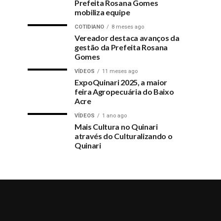
Prefeita Rosana Gomes
mobiliza equipe
COTIDIANO
8 meses ago
Vereador destaca avanços da
gestão da Prefeita Rosana
Gomes
VÍDEOS
11 meses ago
ExpoQuinari 2025, a maior
feira Agropecuária do Baixo
Acre
VÍDEOS
1 ano ago
Mais Cultura no Quinari
através do Culturalizando o
Quinari