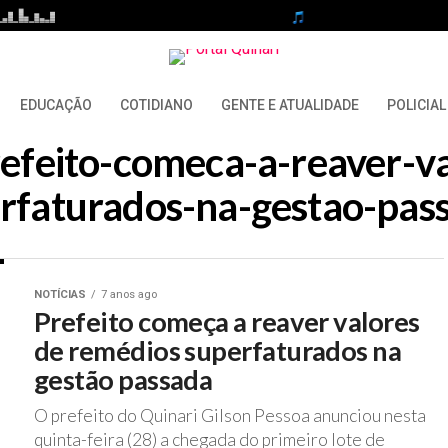
EDUCAÇÃO
COTIDIANO
GENTE E ATUALIDADE
POLICIAL
prefeito-comeca-a-reaver-v
rfaturados-na-gestao-pas
NOTÍCIAS
7 anos ago
Prefeito começa a reaver valores
de remédios superfaturados na
gestão passada
O prefeito do Quinari Gilson Pessoa anunciou nesta
quinta-feira (28) a chegada do primeiro lote de