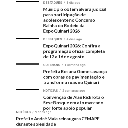
DESTAQUES
1 dia ago
Município obtém alvará judicial
para participação de
adolescente no Concurso
Rainha do Rodeio da
ExpoQuinari 2026
DESTAQUES
4 dias ago
ExpoQuinari 2026: Confira a
programação oficial completa
de 13 a 16 de agosto
COTIDIANO
1 semana ago
Prefeita Rosana Gomes avança
com obras de pavimentação e
transforma ruas no Quinari
NOTÍCIAS
2 semanas ago
Convenção de Alan Rick lota o
Sesc Bosque em ato marcado
por forte apoio popular
NOTÍCIAS
9 anos ago
Prefeito André Maia reinaugura CEMAPE
durante solenidade