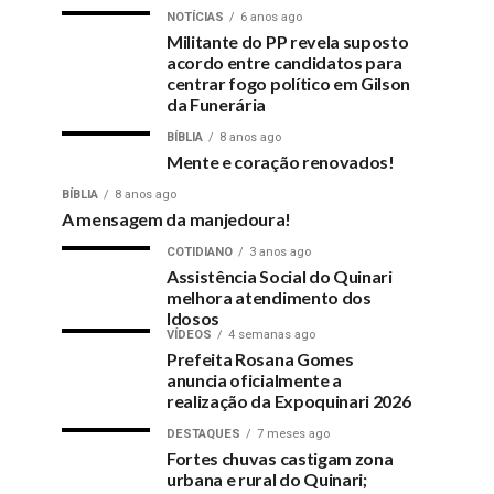
NOTÍCIAS
6 anos ago
Militante do PP revela suposto
acordo entre candidatos para
centrar fogo político em Gilson
da Funerária
BÍBLIA
8 anos ago
Mente e coração renovados!
BÍBLIA
8 anos ago
A mensagem da manjedoura!
COTIDIANO
3 anos ago
Assistência Social do Quinari
melhora atendimento dos
Idosos
VÍDEOS
4 semanas ago
Prefeita Rosana Gomes
anuncia oficialmente a
realização da Expoquinari 2026
DESTAQUES
7 meses ago
Fortes chuvas castigam zona
urbana e rural do Quinari;