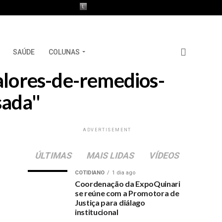
SAÚDE
COLUNAS
alores-de-remedios-
sada"
ADVERTISEMENT
ÚLTIMAS
MAIS LIDAS
VÍDEOS
COTIDIANO
1 dia ago
Coordenação da ExpoQuinari
se reúne com a Promotora de
Justiça para diálago
institucional