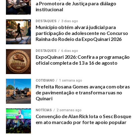
a Promotora de Justiça para diálago
institucional
DESTAQUES
3 dias ago
Município obtém alvará judicial para
participação de adolescente no Concurso
Rainha do Rodeio da ExpoQuinari 2026
DESTAQUES
6 dias ago
ExpoQuinari 2026: Confira a programação
oficial completa de 13 a 16 de agosto
COTIDIANO
1 semana ago
Prefeita Rosana Gomes avança com obras
de pavimentação e transforma ruas no
Quinari
NOTÍCIAS
2 semanas ago
Convenção de Alan Rick lota o Sesc Bosque
em ato marcado por forte apoio popular