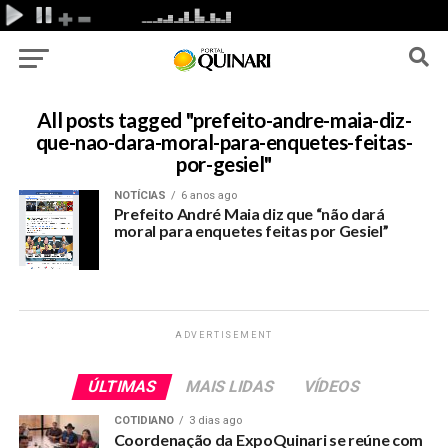
All posts tagged "prefeito-andre-maia-diz-
que-nao-dara-moral-para-enquetes-feitas-
por-gesiel"
NOTÍCIAS
6 anos ago
Prefeito André Maia diz que “não dará
moral para enquetes feitas por Gesiel”
ADVERTISEMENT
ÚLTIMAS
MAIS LIDAS
VÍDEOS
COTIDIANO
3 dias ago
Coordenação da ExpoQuinari se reúne com