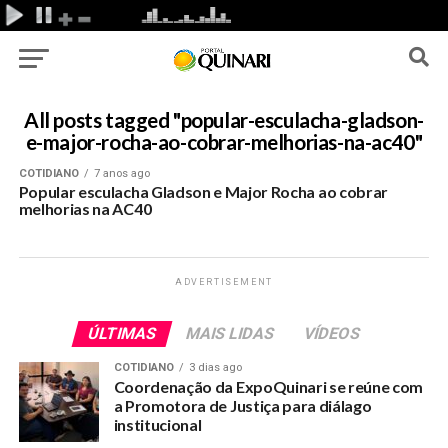
All posts tagged "popular-esculacha-gladson-
e-major-rocha-ao-cobrar-melhorias-na-ac40"
COTIDIANO
7 anos ago
Popular esculacha Gladson e Major Rocha ao cobrar
melhorias na AC40
ADVERTISEMENT
ÚLTIMAS
MAIS LIDAS
VÍDEOS
COTIDIANO
3 dias ago
Coordenação da ExpoQuinari se reúne com
a Promotora de Justiça para diálago
institucional