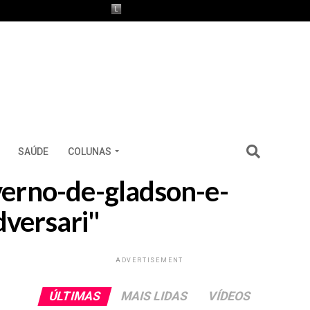
SAÚDE
COLUNAS
overno-de-gladson-e-
dversari"
ADVERTISEMENT
ÚLTIMAS
MAIS LIDAS
VÍDEOS