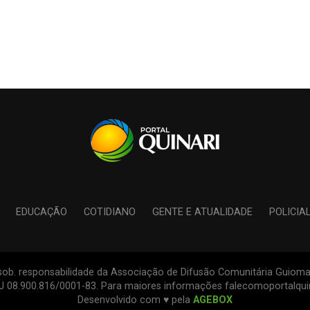
EDUCAÇÃO
COTIDIANO
GENTE E ATUALIDADE
POLICIA
s sob. responsabilidade da Associação de Difusão Comunitária Guiomar
PJ 08.900.816/0001-83. Para maiores informações falecomoportalqu
Desenvolvido com ♥ pela
AGEBOX