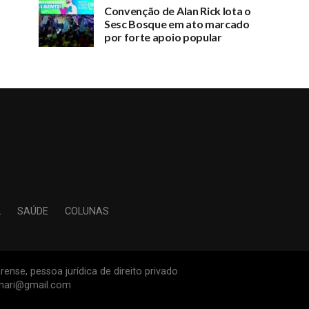
Convenção de Alan Rick lota o
Sesc Bosque em ato marcado
por forte apoio popular
L
SAÚDE
COLUNAS
ense, pessoa jurídica de direito privado
inari@gmail.com