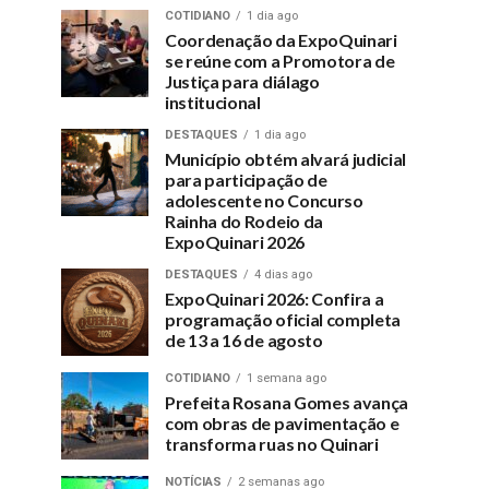
COTIDIANO
1 dia ago
Coordenação da ExpoQuinari
se reúne com a Promotora de
Justiça para diálago
institucional
DESTAQUES
1 dia ago
Município obtém alvará judicial
para participação de
adolescente no Concurso
Rainha do Rodeio da
ExpoQuinari 2026
DESTAQUES
4 dias ago
ExpoQuinari 2026: Confira a
programação oficial completa
de 13 a 16 de agosto
COTIDIANO
1 semana ago
Prefeita Rosana Gomes avança
com obras de pavimentação e
transforma ruas no Quinari
NOTÍCIAS
2 semanas ago