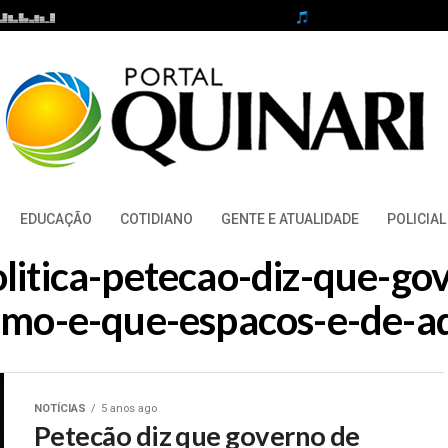
EDUCAÇÃO
COTIDIANO
GENTE E ATUALIDADE
POLICIAL
olitica-petecao-diz-que-g
imo-e-que-espacos-e-de-a
NOTÍCIAS
5 anos ago
Petecão diz que governo de