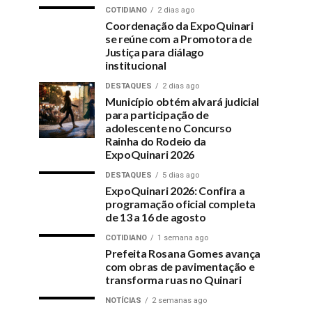
COTIDIANO
2 dias ago
Coordenação da ExpoQuinari
se reúne com a Promotora de
Justiça para diálago
institucional
DESTAQUES
2 dias ago
Município obtém alvará judicial
para participação de
adolescente no Concurso
Rainha do Rodeio da
ExpoQuinari 2026
DESTAQUES
5 dias ago
ExpoQuinari 2026: Confira a
programação oficial completa
de 13 a 16 de agosto
COTIDIANO
1 semana ago
Prefeita Rosana Gomes avança
com obras de pavimentação e
transforma ruas no Quinari
NOTÍCIAS
2 semanas ago