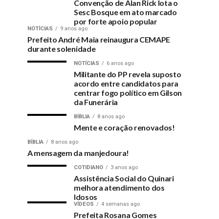
Convenção de Alan Rick lota o
Sesc Bosque em ato marcado
por forte apoio popular
NOTÍCIAS
9 anos ago
Prefeito André Maia reinaugura CEMAPE
durante solenidade
NOTÍCIAS
6 anos ago
Militante do PP revela suposto
acordo entre candidatos para
centrar fogo político em Gilson
da Funerária
BÍBLIA
8 anos ago
Mente e coração renovados!
BÍBLIA
8 anos ago
A mensagem da manjedoura!
COTIDIANO
3 anos ago
Assistência Social do Quinari
melhora atendimento dos
Idosos
VÍDEOS
4 semanas ago
Prefeita Rosana Gomes