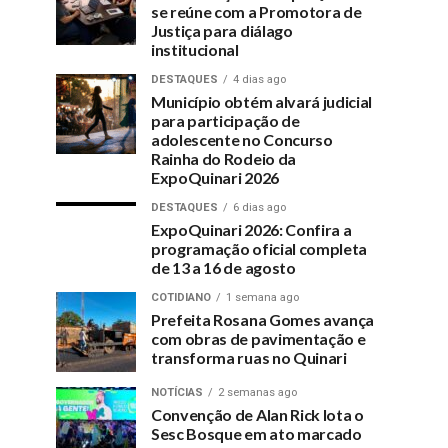
se reúne com a Promotora de
Justiça para diálago
institucional
DESTAQUES
4 dias ago
Município obtém alvará judicial
para participação de
adolescente no Concurso
Rainha do Rodeio da
ExpoQuinari 2026
DESTAQUES
6 dias ago
ExpoQuinari 2026: Confira a
programação oficial completa
de 13 a 16 de agosto
COTIDIANO
1 semana ago
Prefeita Rosana Gomes avança
com obras de pavimentação e
transforma ruas no Quinari
NOTÍCIAS
2 semanas ago
Convenção de Alan Rick lota o
Sesc Bosque em ato marcado