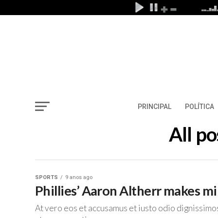
PRINCIPAL
POLÍTICA
All po
SPORTS
9 anos ago
Phillies’ Aaron Altherr makes 
At vero eos et accusamus et iusto odio dignissimo