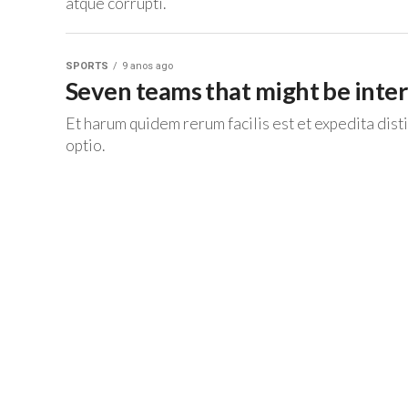
atque corrupti.
SPORTS
9 anos ago
Seven teams that might be inter
Et harum quidem rerum facilis est et expedita dist
optio.