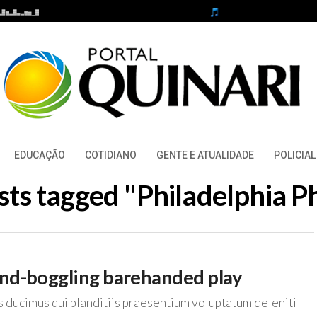
EDUCAÇÃO
COTIDIANO
GENTE E ATUALIDADE
POLICIAL
sts tagged "Philadelphia Ph
mind-boggling barehanded play
s ducimus qui blanditiis praesentium voluptatum deleniti