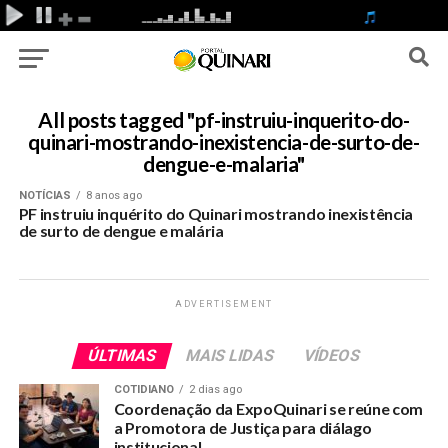
All posts tagged "pf-instruiu-inquerito-do-
quinari-mostrando-inexistencia-de-surto-de-
dengue-e-malaria"
NOTÍCIAS
8 anos ago
PF instruiu inquérito do Quinari mostrando inexistência
de surto de dengue e malária
ADVERTISEMENT
ÚLTIMAS
MAIS LIDAS
VÍDEOS
COTIDIANO
2 dias ago
Coordenação da ExpoQuinari se reúne com
a Promotora de Justiça para diálago
institucional