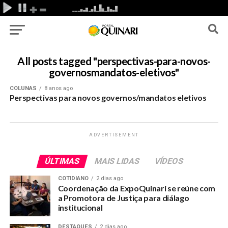
All posts tagged "perspectivas-para-novos-
governosmandatos-eletivos"
COLUNAS
8 anos ago
Perspectivas para novos governos/mandatos eletivos
ADVERTISEMENT
ÚLTIMAS
MAIS LIDAS
VÍDEOS
COTIDIANO
2 dias ago
Coordenação da ExpoQuinari se reúne com
a Promotora de Justiça para diálago
institucional
DESTAQUES
2 dias ago