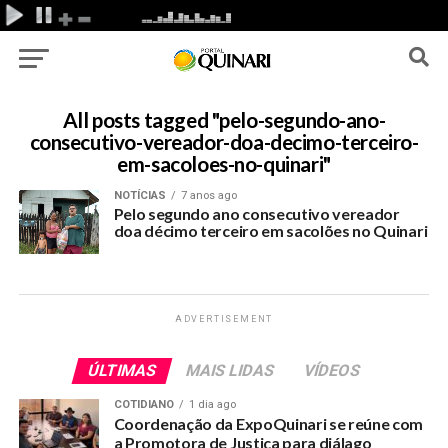
All posts tagged "pelo-segundo-ano-
consecutivo-vereador-doa-decimo-terceiro-
em-sacoloes-no-quinari"
NOTÍCIAS
7 anos ago
Pelo segundo ano consecutivo vereador
doa décimo terceiro em sacolões no Quinari
ADVERTISEMENT
ÚLTIMAS
MAIS LIDAS
VÍDEOS
COTIDIANO
1 dia ago
Coordenação da ExpoQuinari se reúne com
a Promotora de Justiça para diálago