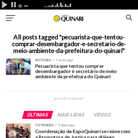
All posts tagged "pecuarista-que-tentou-
comprar-desembargador-e-secretario-de-
meio-ambiente-da-prefeitura-do-quinari"
NOTÍCIAS
7 anos ago
Pecuarista que tentou comprar
desembargador é secretário de meio
ambiente da prefeitura do Quinari
ADVERTISEMENT
ÚLTIMAS
MAIS LIDAS
VÍDEOS
COTIDIANO
3 dias ago
Coordenação da ExpoQuinari se reúne com
a Promotora de Justiça para diálago