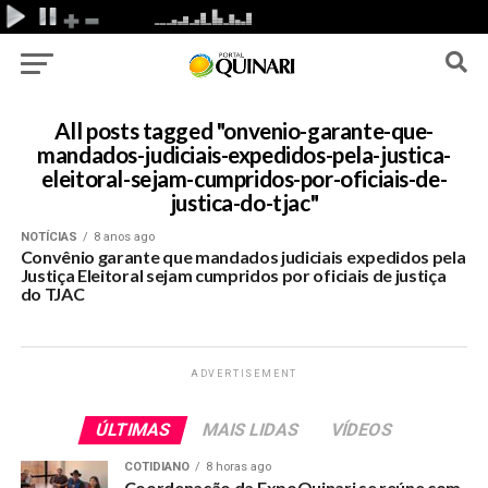
All posts tagged "onvenio-garante-que-
mandados-judiciais-expedidos-pela-justica-
eleitoral-sejam-cumpridos-por-oficiais-de-
justica-do-tjac"
NOTÍCIAS
8 anos ago
Convênio garante que mandados judiciais expedidos pela
Justiça Eleitoral sejam cumpridos por oficiais de justiça
do TJAC
ADVERTISEMENT
ÚLTIMAS
MAIS LIDAS
VÍDEOS
COTIDIANO
8 horas ago
Coordenação da ExpoQuinari se reúne com