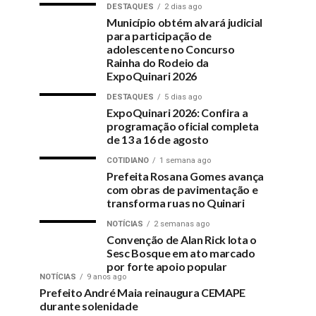
DESTAQUES
2 dias ago
Município obtém alvará judicial
para participação de
adolescente no Concurso
Rainha do Rodeio da
ExpoQuinari 2026
DESTAQUES
5 dias ago
ExpoQuinari 2026: Confira a
programação oficial completa
de 13 a 16 de agosto
COTIDIANO
1 semana ago
Prefeita Rosana Gomes avança
com obras de pavimentação e
transforma ruas no Quinari
NOTÍCIAS
2 semanas ago
Convenção de Alan Rick lota o
Sesc Bosque em ato marcado
por forte apoio popular
NOTÍCIAS
9 anos ago
Prefeito André Maia reinaugura CEMAPE
durante solenidade