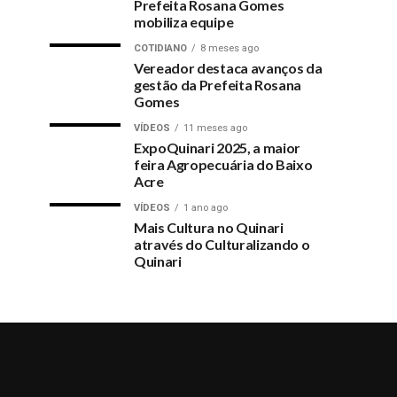
Prefeita Rosana Gomes
mobiliza equipe
COTIDIANO
8 meses ago
Vereador destaca avanços da
gestão da Prefeita Rosana
Gomes
VÍDEOS
11 meses ago
ExpoQuinari 2025, a maior
feira Agropecuária do Baixo
Acre
VÍDEOS
1 ano ago
Mais Cultura no Quinari
através do Culturalizando o
Quinari