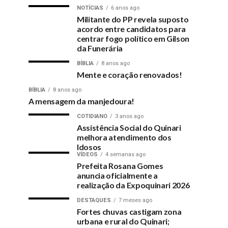
NOTÍCIAS
6 anos ago
Militante do PP revela suposto
acordo entre candidatos para
centrar fogo político em Gilson
da Funerária
BÍBLIA
8 anos ago
Mente e coração renovados!
BÍBLIA
8 anos ago
A mensagem da manjedoura!
COTIDIANO
3 anos ago
Assistência Social do Quinari
melhora atendimento dos
Idosos
VÍDEOS
4 semanas ago
Prefeita Rosana Gomes
anuncia oficialmente a
realização da Expoquinari 2026
DESTAQUES
7 meses ago
Fortes chuvas castigam zona
urbana e rural do Quinari;