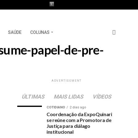
SAÚDE
COLUNAS
assume-papel-de-pre-
ADVERTISEMENT
ÚLTIMAS
MAIS LIDAS
VÍDEOS
COTIDIANO
2 dias ago
Coordenação da ExpoQuinari
se reúne com a Promotora de
Justiça para diálago
institucional