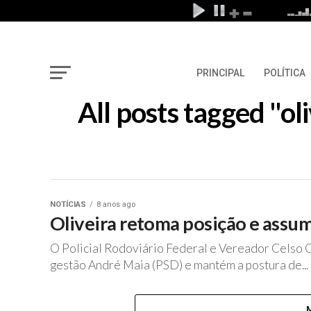
PRINCIPAL
POLÍTICA
All posts tagged "o
NOTÍCIAS
8 anos ago
Oliveira retoma posição e assum
O Policial Rodoviário Federal e Vereador Celso O
gestão André Maia (PSD) e mantém a postura de...