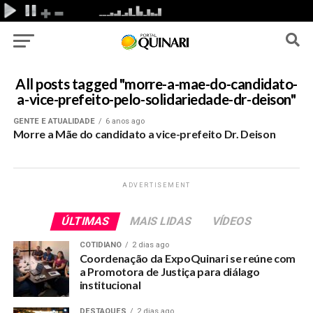
All posts tagged "morre-a-mae-do-candidato-
a-vice-prefeito-pelo-solidariedade-dr-deison"
GENTE E ATUALIDADE
6 anos ago
Morre a Mãe do candidato a vice-prefeito Dr. Deison
ADVERTISEMENT
ÚLTIMAS
MAIS LIDAS
VÍDEOS
COTIDIANO
2 dias ago
Coordenação da ExpoQuinari se reúne com
a Promotora de Justiça para diálago
institucional
DESTAQUES
2 dias ago