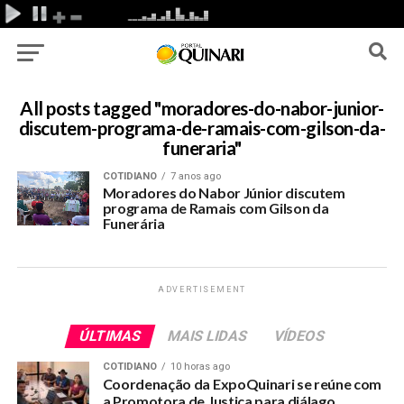
All posts tagged "moradores-do-nabor-junior-
discutem-programa-de-ramais-com-gilson-da-
funeraria"
COTIDIANO
7 anos ago
Moradores do Nabor Júnior discutem
programa de Ramais com Gilson da
Funerária
ADVERTISEMENT
ÚLTIMAS
MAIS LIDAS
VÍDEOS
COTIDIANO
10 horas ago
Coordenação da ExpoQuinari se reúne com
a Promotora de Justiça para diálago