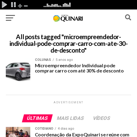
All posts tagged "microempreendedor-
individual-pode-comprar-carro-com-ate-30-
de-desconto"
COLUNAS
5 anos ago
Microempreendedor Individual pode
comprar carro com até 30% de desconto
ADVERTISEMENT
ÚLTIMAS
MAIS LIDAS
VÍDEOS
COTIDIANO
4 dias ago
Coordenação da ExpoQuinari se reúne com