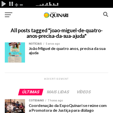
All posts tagged "joao-miguel-de-quatro-
anos-precisa-da-sua-ajuda"
NOTÍCIAS
5 anos ago
João Miguel de quatro anos, precisa da sua
ajuda
ADVERTISEMENT
ÚLTIMAS
MAIS LIDAS
VÍDEOS
COTIDIANO
7 horas ago
Coordenação da ExpoQuinari se reúne com
a Promotora de Justiça para diálago